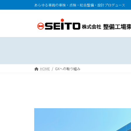
コ
ナ
あらゆる車両の車検・点検・総合整備・設計プロデュース
ン
ビ
テ
ゲ
ン
ー
ツ
シ
へ
ョ
ス
ン
キ
に
ッ
移
プ
動
HOME
GXへの取り組み