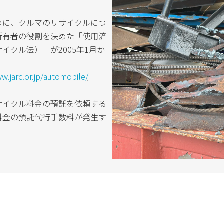
めに、クルマのリサイクルにつ
所有者の役割を決めた「使用済
クル法）」が2005年1月か
w.jarc.or.jp/automobile/
サイクル料金の預託を依頼する
料金の預託代行手数料が発生す