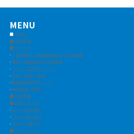
MENU
■
HOME
■ 会社概要
■ サービス
-
大型車両から普通自動車まで総合整備
-
重機・建設機械の総合整備
-
スカニア正規ディーラー
-
板金・塗装・架装
-
重機建設機械のリース
-
車両販売・保険
■ 採用情報
■ お問い合わせ
-
DXへの取り組み
-
GXへの取り組み
-
地域との関わり
■ サイトマップ