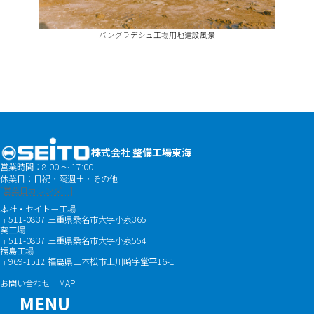
バングラデシュ工場用地建設風景
株式会社 整備工場東海
営業時間：8:00 ～ 17:00
休業日：日祝・隔週土・その他
[営業日カレンダー]
本社・セイトー工場
〒511-0837 三重県桑名市大字小泉365
葵工場
〒511-0837 三重県桑名市大字小泉554
福島工場
〒969-1512 福島県二本松市上川崎字堂平16-1
お問い合わせ｜MAP
MENU