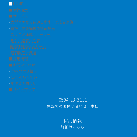
■
HOME
■ 会社概要
■ サービス
-
大型車両から普通自動車まで総合整備
-
重機・建設機械の総合整備
-
スカニア正規ディーラー
-
板金・塗装・架装
-
重機建設機械のリース
-
車両販売・保険
■ 採用情報
■ お問い合わせ
-
DXへの取り組み
-
GXへの取り組み
-
地域との関わり
■ サイトマップ
0594-23-3111
電話でのお問い合わせ｜本社
採用情報
詳細はこちら