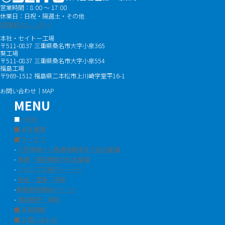
営業時間：8:00 ～ 17:00
休業日：日祝・隔週土・その他
[営業日カレンダー]
本社・セイトー工場
〒511-0837 三重県桑名市大字小泉365
葵工場
〒511-0837 三重県桑名市大字小泉554
福島工場
〒969-1512 福島県二本松市上川崎字堂平16-1
お問い合わせ｜MAP
MENU
■
HOME
■ 会社概要
■ サービス
-
大型車両から普通自動車まで総合整備
-
重機・建設機械の総合整備
-
スカニア正規ディーラー
-
板金・塗装・架装
-
重機建設機械のリース
-
車両販売・保険
■ 採用情報
■ お問い合わせ