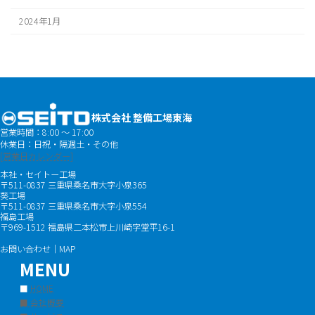
2024年1月
株式会社 整備工場東海
営業時間：8:00 ～ 17:00
休業日：日祝・隔週土・その他
[営業日カレンダー]
本社・セイトー工場
〒511-0837 三重県桑名市大字小泉365
葵工場
〒511-0837 三重県桑名市大字小泉554
福島工場
〒969-1512 福島県二本松市上川崎字堂平16-1
お問い合わせ｜MAP
MENU
■
HOME
■ 会社概要