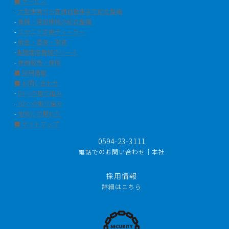
■ サービス
-
大型車両から普通自動車まで総合整備
-
重機・建設機械の総合整備
-
スカニア正規ディーラー
-
板金・塗装・架装
-
重機建設機械のリース
-
車両販売・保険
■ 採用情報
■ お問い合わせ
-
DXへの取り組み
-
GXへの取り組み
-
地域との関わり
■ サイトマップ
0594-23-3111
電話でのお問い合わせ｜本社
採用情報
詳細はこちら